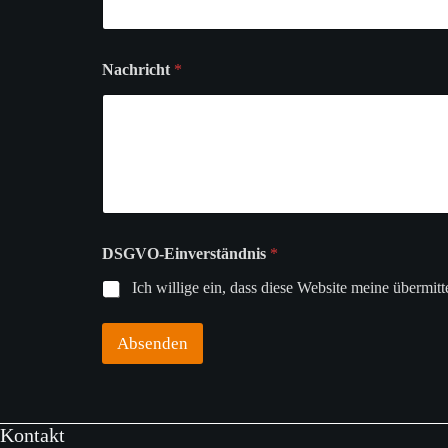
N
Nachricht
*
a
c
h
r
i
c
h
t
N
a
DSGVO-Einverständnis
*
m
e
Ich willige ein, dass diese Website meine übermit
E
-
M
Absenden
a
i
l
-
Kontakt
A